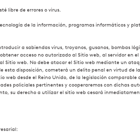
é libre de errores o virus.
tecnología de la información, programas informáticos y pla
ntroducir a sabiendas virus, troyanos, gusanos, bombas lógi
btener acceso no autorizado al Sitio web, al servidor en el
al Sitio web. No debe atacar el Sitio web mediante un ata
le esta disposición, cometerá un delito penal en virtud de 
tio web desde el Reino Unido, de la legislación comparable 
idades policiales pertinentes y cooperaremos con dichas au
nto, su derecho a utilizar el sitio web cesará inmediatamen
esarial: