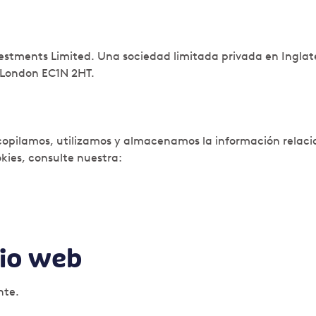
estments Limited. Una sociedad limitada privada en Ingla
, London EC1N 2HT.
copilamos, utilizamos y almacenamos la información relac
kies, consulte nuestra:
tio web
nte.