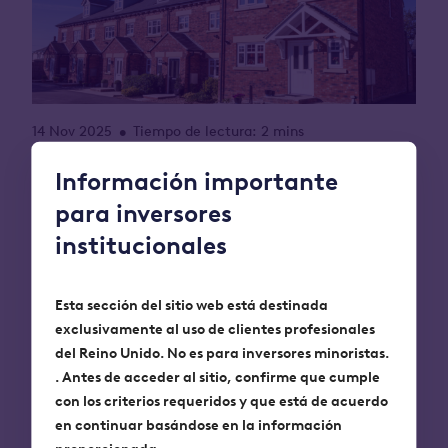
14 Nov 2025
Tiempo de lectura: 2 mins
•
Octopus Capital, gestor de activos que invierte en
Información importante
las personas, las ideas y las industrias que
para inversores
cambiarán el mundo, anuncia hoy que ha
institucionales
captado otros 118 millones de libras para su
estrategia institucional de
vivienda asequible
. La
nueva inversión ayudará a financiar la activa
Esta sección del sitio web está destinada
cartera de proyectos del equipo y a ampliar su
exclusivamente al uso de clientes profesionales
estrategia impulsada por el impacto.
del Reino Unido. No es para inversores minoristas.
. Antes de acceder al sitio, confirme que cumple
50 millones de libras de la inversión han procedido
con los criterios requeridos y que está de acuerdo
del Fondo de Pensiones de Strathclyde, un Plan de
en continuar basándose en la información
Pensiones de la Administración Local (LGPS), 58