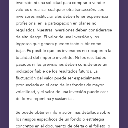
inversión ni una solicitud para comprar o vender
capacidad para desplegar capital al ritmo de su
valores o realizar cualquier otra transacción. Los
propio proveedor registrado de viviendas sociales
inversores institucionales deben tener experiencia
con ánimo de lucro, NewArch Homes. Esto sigue a
profesional en la participación en planes no
la compra por parte de NewArch Homes de 220
regulados. Nuestras inversiones deben considerarse
viviendas a través de su reciente asociación con la
de alto riesgo. El valor de una inversión y los
asociación de viviendas con sede en Essex, CHP, lo
ingresos que genera pueden tanto subir como
que la convierte ahora en uno de los diez mayores
bajar. Es posible que los inversores no recuperen la
proveedores del país.
totalidad del importe invertido. Ni los resultados
pasados ni las previsiones deben considerarse un
Este repunte en la inversión y el despliegue ha
indicador fiable de los resultados futuros. La
significado que el
equipo de Vivienda Asequible
fluctuación del valor puede ser especialmente
haya necesitado ampliarse, como se ha visto con
pronunciada en el caso de los fondos de mayor
las recientes contrataciones de Ellie Vlavianou
volatilidad, y el valor de una inversión puede caer
como Directora de Inversiones, y de Sarah Thomas
de forma repentina y sustancial.
como directora no ejecutiva de NewArch Homes.
Estos nombramientos contribuirán a acelerar la
Se puede obtener información más detallada sobre
misión del equipo de suministrar viviendas
los riesgos específicos de un fondo o estrategia
asequibles de alta calidad en el Reino Unido.
concretos en el documento de oferta o el folleto, o