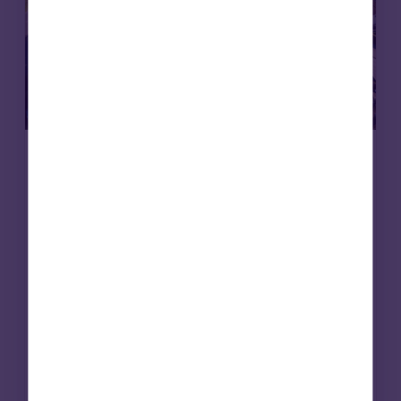
Deuda inmobiliaria
Deuda privada
Artículos
17 Nov 2025
Cómo la deuda transitoria puede
transformar las propiedades,
beneficiar a las comunidades y
generar beneficios
La deuda transitoria puede desbloquear el
potencial inmobiliario, revitalizando
propiedades infrautilizadas, apoyando la
regeneración y proporcionando fuertes
rendimientos. Descubra cómo la