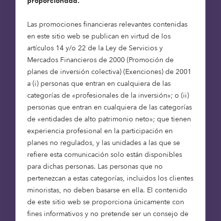
proporcionada.
millones de libras son una reposición del London
CIV, el fondo de inversión de la comunidad LGPS
Las promociones financieras relevantes contenidas
de Londres, y 10 millones de libras son una
en este sitio web se publican en virtud de los
reposición del Avon LGPS. Esto eleva el total de
artículos 14 y/o 22 de la Ley de Servicios y
fondos gestionados por la estrategia a más de 360
Mercados Financieros de 2000 (Promoción de
millones de libras, lo que incluye el capital de
planes de inversión colectiva) (Exenciones) de 2001
coinversión.
a (i) personas que entran en cualquiera de las
categorías de «profesionales de la inversión»; o (ii)
La estrategia cuenta ahora con el respaldo de un
personas que entran en cualquiera de las categorías
creciente grupo de inversores institucionales que
de «entidades de alto patrimonio neto»; que tienen
buscan inversiones de impacto a largo plazo
experiencia profesional en la participación en
alineadas con resultados medioambientales y
planes no regulados, y las unidades a las que se
sociales. Sigue abierta a nuevos compromisos a
refiere esta comunicación solo están disponibles
medida que escala hacia su objetivo de 1.000
para dichas personas. Las personas que no
millones de libras esterlinas para 2026.
pertenezcan a estas categorías, incluidos los clientes
minoristas, no deben basarse en ella. El contenido
Esta última ronda de recaudación de fondos
de este sitio web se proporciona únicamente con
coincide con el hito clave de poseer 500 viviendas
fines informativos y no pretende ser un consejo de
asequibles, lo que demuestra su continua