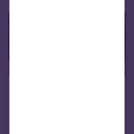
Vivienda asequible
Noticias
5 Dic 2025
Viviendas con “facturas cero”,
elogiadas por la secretaria de
Vivienda del Reino Unido