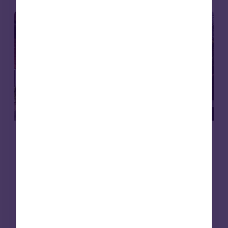
Residencias
Inmobiliaria
Artículos
14 Nov 2025
Octopus Capital concede un
préstamo de 13,4 millones de libras
a un operador líder de residencias
geriátricas
Octopus Capital ha concedido una línea de