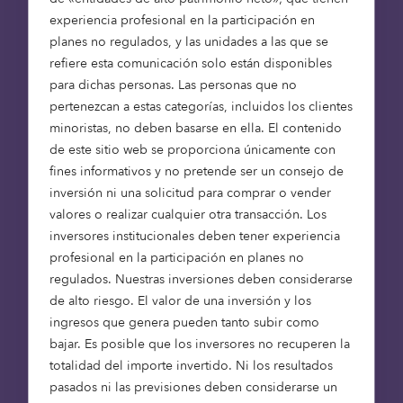
aprender de sus experiencias y obtener valiosos
experiencia profesional en la participación en
consejos profesionales.
planes no regulados, y las unidades a las que se
refiere esta comunicación solo están disponibles
El evento sirve como una fantástica plataforma
para dichas personas. Las personas que no
de lanzamiento para estos estudiantes,
pertenezcan a estas categorías, incluidos los clientes
ofreciéndoles no sólo las habilidades y
minoristas, no deben basarse en ella. El contenido
conocimientos que necesitan para tener éxito,
de este sitio web se proporciona únicamente con
sino también una red de mentores y compañeros
fines informativos y no pretende ser un consejo de
para apoyarles a lo largo del camino.
inversión ni una solicitud para comprar o vender
valores o realizar cualquier otra transacción. Los
Nos entusiasma seguir apoyando el talento de la
inversores institucionales deben tener experiencia
próxima generación.
profesional en la participación en planes no
regulados. Nuestras inversiones deben considerarse
Vea el vídeo a continuación para comprobar de
de alto riesgo. El valor de una inversión y los
primera mano el impacto de estos Brainery Days.
ingresos que genera pueden tanto subir como
bajar. Es posible que los inversores no recuperen la
totalidad del importe invertido. Ni los resultados
pasados ni las previsiones deben considerarse un