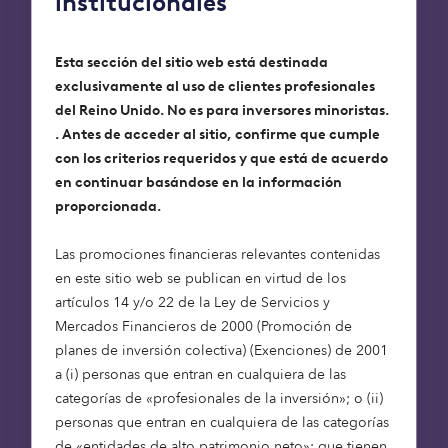
institucionales
14 Nov 2025
Tiempo de lectura: < 1 minuto
•
Esta sección del sitio web está destinada
En colaboración con Regeneration Brainery, en
exclusivamente al uso de clientes profesionales
Octopus Capital estamos encantados de haber
del Reino Unido. No es para inversores minoristas.
organizado nuestro último «Brainery Day», en el
. Antes de acceder al sitio, confirme que cumple
que trabajamos con un grupo de nuevos
con los criterios requeridos y que está de acuerdo
estudiantes de colegios e institutos de todo
en continuar basándose en la información
Londres para inspirarles y ayudarles a dar forma a
proporcionada.
sus futuras trayectorias profesionales.
Las promociones financieras relevantes contenidas
A lo largo del día, los estudiantes se empoderaron
en este sitio web se publican en virtud de los
con valiosos recursos, tuvieron la oportunidad de
artículos 14 y/o 22 de la Ley de Servicios y
conectar y se les proporcionó una plataforma
Mercados Financieros de 2000 (Promoción de
para explorar cómo sus habilidades únicas pueden
planes de inversión colectiva) (Exenciones) de 2001
dar forma al sector inmobiliario. Participaron en
a (i) personas que entran en cualquiera de las
talleres interactivos sobre CV con comentarios
categorías de «profesionales de la inversión»; o (ii)
personalizados y disfrutaron de tutorías rápidas,
personas que entran en cualquiera de las categorías
relacionándose con profesionales del sector para
de «entidades de alto patrimonio neto»; que tienen