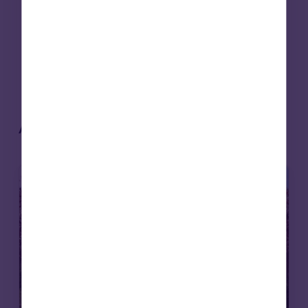
[
3]
Knight Frank Next Gen Living, Resolver el
problema de la vivienda en el Reino Unido
alojando a personas mayores, 2025
[
4]
Análisis de mercado de CBRE
Artículos relacionados