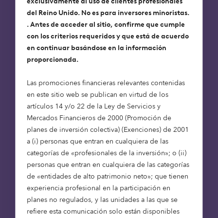
exclusivamente al uso de clientes profesionales
La generación del baby boom, de la que durante
del Reino Unido. No es para inversores minoristas.
mucho tiempo se habló como fuerza demográfica,
. Antes de acceder al sitio, confirme que cumple
ha alcanzado ya la edad de jubilación. Formados
con los criterios requeridos y que está de acuerdo
por décadas de progreso y estabilidad, los baby
en continuar basándose en la información
boomers están entrando en la jubilación con la
proporcionada.
flexibilidad necesaria para asumirla como una
fase más activa y satisfactoria de la vida.
Las promociones financieras relevantes contenidas
en este sitio web se publican en virtud de los
Esto presenta una poderosa oportunidad para
artículos 14 y/o 22 de la Ley de Servicios y
centrarnos en cómo acomodamos y apoyamos a
Mercados Financieros de 2000 (Promoción de
nuestros mayores, lo que se ha convertido en una
planes de inversión colectiva) (Exenciones) de 2001
necesidad social y económica.
a (i) personas que entran en cualquiera de las
categorías de «profesionales de la inversión»; o (ii)
personas que entran en cualquiera de las categorías
Por qué el envejecimiento es
de «entidades de alto patrimonio neto»; que tienen
diferente para los boomers
experiencia profesional en la participación en
planes no regulados, y las unidades a las que se
La generación del baby boom se ha beneficiado
refiere esta comunicación solo están disponibles