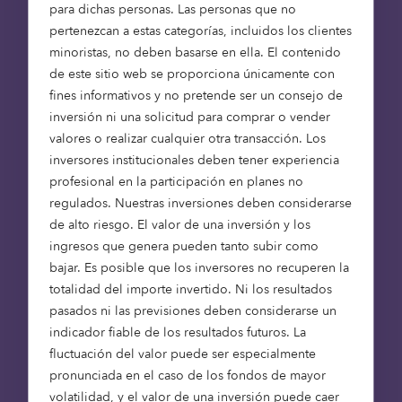
considerablemente del crecimiento económico de
para dichas personas. Las personas que no
la posguerra, de la generalización de la propiedad
pertenezcan a estas categorías, incluidos los clientes
de la vivienda, del aumento del valor de los
minoristas, no deben basarse en ella. El contenido
inmuebles y de los generosos regímenes de
de este sitio web se proporciona únicamente con
pensiones con prestaciones definidas. Como
fines informativos y no pretende ser un consejo de
resultado, son más independientes que las
inversión ni una solicitud para comprar o vender
generaciones anteriores y valoran mucho la
valores o realizar cualquier otra transacción. Los
.2
autonomía y la conexión social
inversores institucionales deben tener experiencia
profesional en la participación en planes no
A diferencia de sus predecesores, los modernos
regulados. Nuestras inversiones deben considerarse
cambios culturales y sociales están
de alto riesgo. El valor de una inversión y los
reconfigurando la forma en que esta generación
ingresos que genera pueden tanto subir como
experimentará el envejecimiento.
bajar. Es posible que los inversores no recuperen la
totalidad del importe invertido. Ni los resultados
En el Reino Unido, donde envejecer en casa es
pasados ni las previsiones deben considerarse un
habitual, muchas personas mayores siguen
indicador fiable de los resultados futuros. La
ocupando sus grandes casas familiares que ya no
fluctuación del valor puede ser especialmente
se ajustan a sus necesidades, propiedades que
pronunciada en el caso de los fondos de mayor
pueden ser cada vez más difíciles de mantener y
volatilidad, y el valor de una inversión puede caer