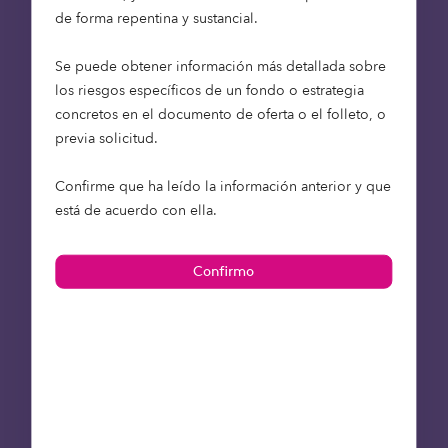
poco prácticas a medida que disminuye su
de forma repentina y sustancial.
movilidad.
Se puede obtener información más detallada sobre
En culturas tradicionalmente orientadas a la
los riesgos específicos de un fondo o estrategia
familia como la española, ha sido habitual que los
concretos en el documento de oferta o el folleto, o
parientes ancianos vivan con las generaciones
previa solicitud.
más jóvenes en el hogar familiar a medida que
envejecen.
Confirme que ha leído la información anterior y que
está de acuerdo con ella.
Pero factores como el aumento de la participación
femenina en la población activa, el incremento de
las tasas de divorcio y la migración urbana, han
provocado un declive de la vida
multigeneracional.
Desbloquear la flexibilidad para
vivir mejor durante más tiempo