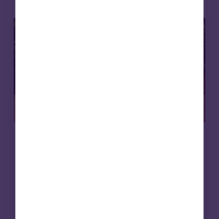
Vivienda asequible
Noticias
5 Dic 2025
Viviendas con “facturas cero”,
elogiadas por la secretaria de
Vivienda del Reino Unido