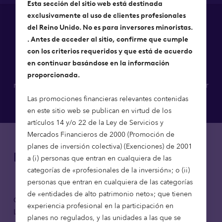
Esta sección del sitio web está destinada
exclusivamente al uso de clientes profesionales
del Reino Unido. No es para inversores minoristas.
Como parte de nuestras obligaciones
. Antes de acceder al sitio, confirme que cumple
reglamentarias en virtud del Reglamento sobre
con los criterios requeridos y que está de acuerdo
Divulgación de Información Financiera Sostenible
en continuar basándose en la información
(SFDR), hemos publicado una serie de documentos
proporcionada.
relacionados con la sostenibilidad. Puede descargar
cada uno de ellos a continuación.
Las promociones financieras relevantes contenidas
en este sitio web se publican en virtud de los
artículos 14 y/o 22 de la Ley de Servicios y
Mercados Financieros de 2000 (Promoción de
planes de inversión colectiva) (Exenciones) de 2001
Divulgaciones
a (i) personas que entran en cualquiera de las
categorías de «profesionales de la inversión»; o (ii)
personas que entran en cualquiera de las categorías
de «entidades de alto patrimonio neto»; que tienen
Octopus Affordable Housing Fund
experiencia profesional en la participación en
Descargar
Limited
planes no regulados, y las unidades a las que se