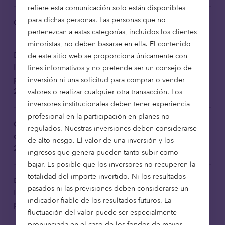
refiere esta comunicación solo están disponibles
para dichas personas. Las personas que no
Octopus Healthcare Fund
Descargar
pertenezcan a estas categorías, incluidos los clientes
minoristas, no deben basarse en ella. El contenido
Declaración de Octopus
de este sitio web se proporciona únicamente con
Investments Limited sobre los
fines informativos y no pretende ser un consejo de
Descargar
principales impactos adversos
inversión ni una solicitud para comprar o vender
2024
valores o realizar cualquier otra transacción. Los
inversores institucionales deben tener experiencia
profesional en la participación en planes no
Octopus Investments Statement
regulados. Nuestras inversiones deben considerarse
on Principal Adverse Impacts
Descargar
de alto riesgo. El valor de una inversión y los
2024 Traducido
ingresos que genera pueden tanto subir como
bajar. Es posible que los inversores no recuperen la
totalidad del importe invertido. Ni los resultados
Declaración de Octopus
pasados ni las previsiones deben considerarse un
Investments Limited sobre Riesgos
Descargar
indicador fiable de los resultados futuros. La
para la Sostenibilidad 2024
fluctuación del valor puede ser especialmente
pronunciada en el caso de los fondos de mayor